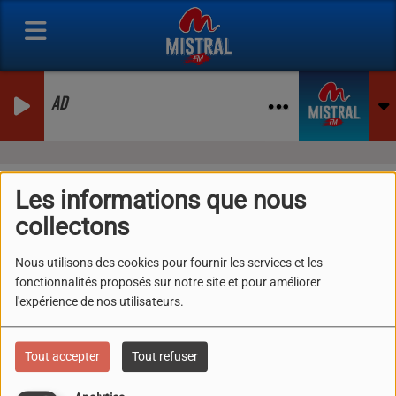
AD
Les Artistes Mistral FM
Les informations que nous
collectons
RSS
Nous utilisons des cookies pour fournir les services et les
fonctionnalités proposés sur notre site et pour améliorer
Tous
0-9
A
B
C
D
E
F
G
H
I
J
K
l'expérience de nos utilisateurs.
L
M
N
O
P
Q
R
S
T
U
V
W
X
Y
Z
Tout accepter
Tout refuser
YALL