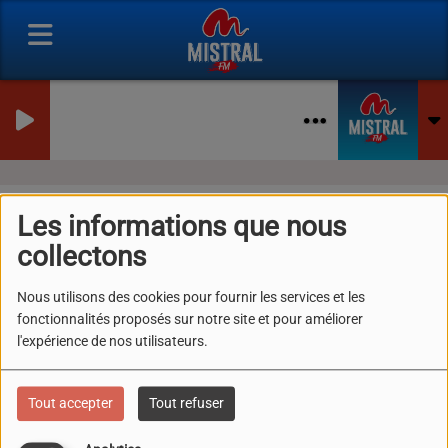
BALEK (FEAT. AYA N
TRIANGLE DES BERMUDE
Les Artistes Mistral FM
Les informations que nous
collectons
RSS
Nous utilisons des cookies pour fournir les services et les
fonctionnalités proposés sur notre site et pour améliorer
Tous
0-9
A
B
C
D
E
F
G
H
I
J
K
l'expérience de nos utilisateurs.
L
M
N
O
P
Q
R
S
T
U
V
W
X
Y
Z
Tout accepter
Tout refuser
WALK THE MOON