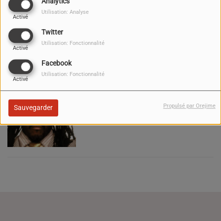
Analytics
Utilisation: Analyse
Activé
Twitter
Utilisation: Fonctionnalité
Activé
Facebook
Utilisation: Fonctionnalité
Activé
WILL I AM
Propulsé par Orejime
Sauvegarder