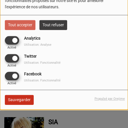
fonctionnalités proposés sur notre site et pour améliorer
l'expérience de nos utilisateurs.
Tout accepter
Tout refuser
Analytics
Utilisation: Analyse
Activé
SELENA GOMEZ
Twitter
Utilisation: Fonctionnalité
Activé
SHAKIRA
Facebook
Utilisation: Fonctionnalité
Activé
Propulsé par Orejime
Sauvegarder
SIA