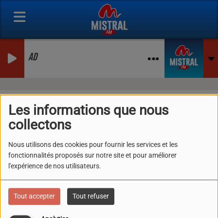
AD
Les Artistes Mistral FM
Les informations que nous
collectons
RSS
Nous utilisons des cookies pour fournir les services et les
fonctionnalités proposés sur notre site et pour améliorer
Tous
0-9
A
B
C
D
E
F
G
H
I
J
K
l'expérience de nos utilisateurs.
L
M
N
O
P
Q
R
S
T
U
V
W
X
Y
Z
Tout accepter
Tout refuser