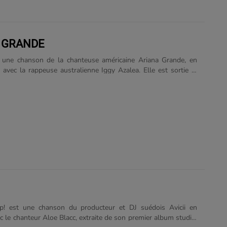
 GRANDE
 une chanson de la chanteuse américaine Ariana Grande, en
n avec la rappeuse australienne Iggy Azalea. Elle est sortie le
4 en tant que premier single de l'album My Everything et est
uccès dans plusieurs pays dont les États-Unis, y atteignant la
ition du Billboard Hot 100. En France, la chanson a atteint la
du Top Singles. Classements Références Source : Wikipedia
 est une chanson du producteur et DJ suédois Avicii en
c le chanteur Aloe Blacc, extraite de son premier album studio,