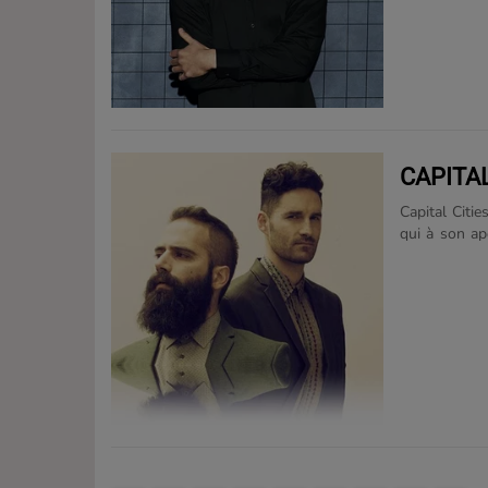
écrit et prod
Beat Rock 
collaboration
jours à son d
CAPITAL
Capital Citi
qui à son ap
radio télév
1985, le gro
titres de presse The Kansas City Star Fort Worth Star-Tel
News-Democ
Pennsylvanie) Historique 1947-1967 : Développement dans le
américain En 