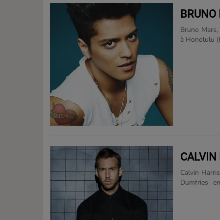
BRUNO
Bruno Mars, 
à Honolulu (
musique amér
débuts dans
l'équipe de
Levine. Il s
Billionaire 
Doo-Wops & 
dont Right Ro
CALVIN
Calvin Harri
Dumfries en
électroniqu
premier albu
Uni grâce au