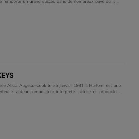
re remporte un grand succès dans de nombreux pays où il se
e des ventes.
KEYS
 née Alicia Augello-Cook le 25 janvier 1981 à Harlem, est une
anteuse, auteur-compositeur-interprète, actrice et productrice
lle grandit dans le secteur de Hell's Kitchen, dans le quartier
 à New York, et reçoit, dès l’âge de 7 ans, une formation de
assique. Diplômée dès ses 16 ans du prestigieux lycée
el Performing Art School de Manhattan, elle poursuit sa
l’Université Columbia à New York, qu’elle quitte peu de temps
ursuivre sa carrière musicale avec Columbia......