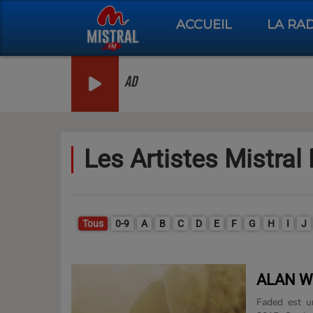
ACCUEIL
LA RA
AD
Les Artistes Mistral
Tous
0-9
A
B
C
D
E
F
G
H
I
J
ALAN W
Faded est u