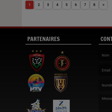
1
2
3
4
5
6
7
8
>
PARTENAIRES
CON
(Le nom e
(L’email 