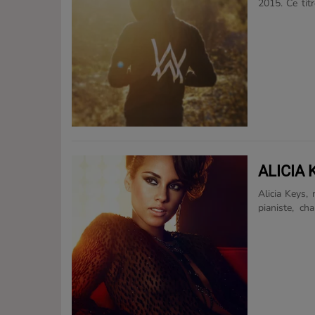
2015. Ce tit
place en têt
ALICIA 
Alicia Keys,
pianiste, ch
américaine. E
de Manhattan
musique cl
professionn
formation à 
après pour po