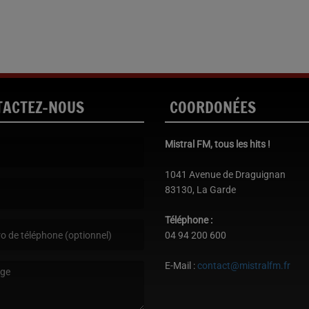
TACTEZ-NOUS
COORDONÉES
Mistral FM, tous les hits !
st obligatoire. )
1041 Avenue de Draguignan
83130, La Garde
est obligatoire. )
Téléphone :
04 94 200 600
E-Mail :
contact@mistralfm.fr