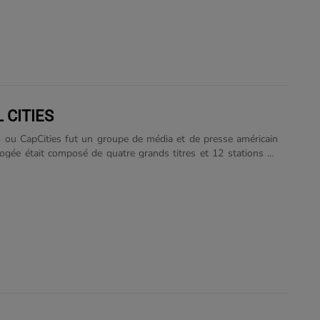
uit des morceaux d'autres artistes, tel que In My Arms et Heart
sur l'album X de Kylie Minogue, et Dance Wiv Me en
 avec le rappeur anglais Dizzee Rascal. Il n'aura fallu que cinq
euxième album studio Ready for......
 CITIES
es ou CapCities fut un groupe de média et de presse américain
ogée était composé de quatre grands titres et 12 stations de
isions. Après son achat d'American Broadcasting Company en
upe a été racheté par la Walt Disney Company en 1996. Les
egram Belleville
rat (Illinois) The Times Leader (basé à Wilkes-Barre,
 nord-est
1947, une licence de station de radio est accordée......