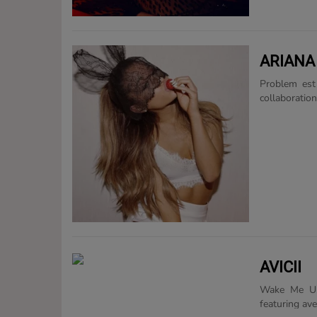
ARIANA
Problem est
collaboratio
28 avril 201
devenue un s
deuxième pos
position 14 
AVICII
Wake Me Up!
featuring ave