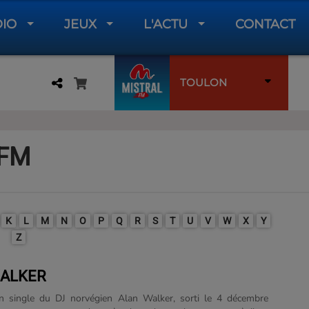
DIO
JEUX
L'ACTU
CONTACT
TOULON
 FM
K
L
M
N
O
P
Q
R
S
T
U
V
W
X
Y
Z
ALKER
n single du DJ norvégien Alan Walker, sorti le 4 décembre