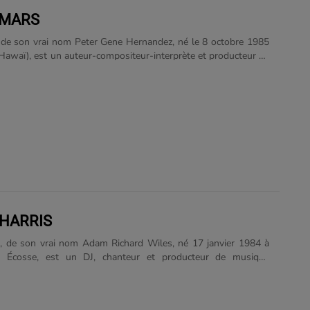
 MARS
de son vrai nom Peter Gene Hernandez, né le 8 octobre 1985
Hawaï), est un auteur-compositeur-interprète et producteur de
icain. Il grandit dans une famille de musiciens et fait ses
 la musique en produisant d'autres artistes, au travers de
 production The Smeezingtons avec Philip Lawrence et Ari
e fait connaître avec le titre Nothin' on You de B.o.B, puis
de Travie McCoy, avant la sortie mondiale de son premier album
Hooligans en 2010. Il coécrit également de nombreux titres
und de Flo Rida, Wavin' Flag de......
 HARRIS
s, de son vrai nom Adam Richard Wiles, né 17 janvier 1984 à
 Écosse, est un DJ, chanteur et producteur de musique
e écossais. Surnommé le nouveau roi de l'electropop, son
m I Created Disco sorti en 2007 est disque d'or au Royaume-
x morceaux Acceptable In The 80's et The Girls. Il a également