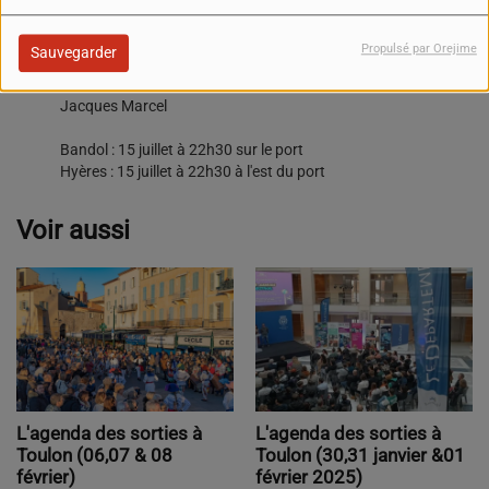
Saint Cyr : 14 juillet à 22h30 au Lecques
Le Lavandou : 14 juillet à 22h30 sur la plage du centre-ville
Propulsé par Orejime
Sauvegarder
Cavalaire : Le 14 juillet à 22h30 sur la plage du centre-ville
Brignoles : Le 14 juillet à 22h30 au Complexe Sportif Jean -
Jacques Marcel
Bandol : 15 juillet à 22h30 sur le port
Hyères : 15 juillet à 22h30 à l'est du port
Voir aussi
L'agenda des sorties à
L'agenda des sorties à
Toulon (06,07 & 08
Toulon (30,31 janvier &01
février)
février 2025)