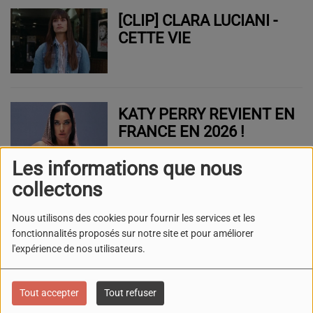
[CLIP] CLARA LUCIANI -
CETTE VIE
KATY PERRY REVIENT EN
FRANCE EN 2026 !
Les informations que nous
collectons
L'AGENDA DU WEEK-END
Nous utilisons des cookies pour fournir les services et les
EN PACA (17, 18 & 19
fonctionnalités proposés sur notre site et pour améliorer
OCTOBRE 2025)
l'expérience de nos utilisateurs.
Tout accepter
Tout refuser
L'AGENDA DU WEEK-END