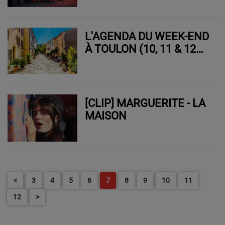
L'AGENDA DU WEEK-END
À TOULON (10, 11 & 12
OCTOBRE 2025)
[CLIP] MARGUERITE - LA
MAISON
<
3
4
5
6
7
8
9
10
11
12
>