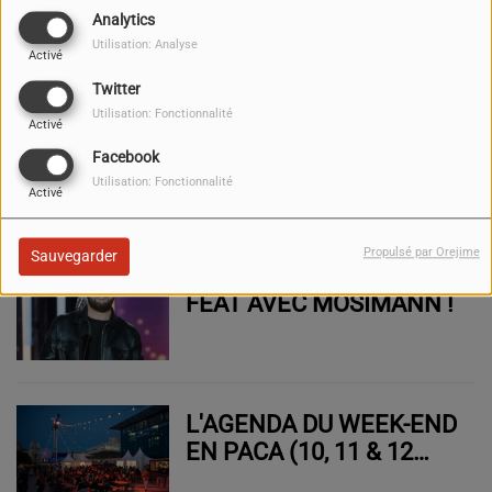
À TOULON (17, 18 & 19
Analytics
OCTOBRE 2025)
Utilisation: Analyse
Activé
Twitter
Utilisation: Fonctionnalité
GRIPPE ET COVID : L’ARS
Activé
PACA LANCE LA
Facebook
CAMPAGNE DE
Utilisation: Fonctionnalité
Activé
VACCINATION 2025
Propulsé par Orejime
Sauvegarder
CLAUDIO CAPÉO EN
FEAT AVEC MOSIMANN !
L'AGENDA DU WEEK-END
EN PACA (10, 11 & 12
OCTOBRE 2025)